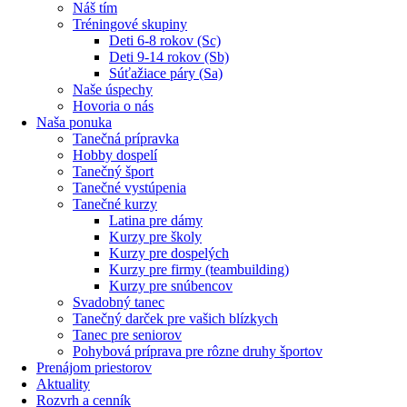
Náš tím
Tréningové skupiny
Deti 6-8 rokov (Sc)
Deti 9-14 rokov (Sb)
Súťažiace páry (Sa)
Naše úspechy
Hovoria o nás
Naša ponuka
Tanečná prípravka
Hobby dospelí
Tanečný šport
Tanečné vystúpenia
Tanečné kurzy
Latina pre dámy
Kurzy pre školy
Kurzy pre dospelých
Kurzy pre firmy (teambuilding)
Kurzy pre snúbencov
Svadobný tanec
Tanečný darček pre vašich blízkych
Tanec pre seniorov
Pohybová príprava pre rôzne druhy športov
Prenájom priestorov
Aktuality
Rozvrh a cenník