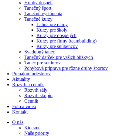
Hobby dospelí
Tanečný šport
Tanečné vystúpenia
Tanečné kurzy
Latina pre dámy
Kurzy pre školy
Kurzy pre dospelých
Kurzy pre firmy (teambuilding)
Kurzy pre snúbencov
Svadobný tanec
Tanečný darček pre vašich blízkych
Tanec pre seniorov
Pohybová príprava pre rôzne druhy športov
Prenájom priestorov
Aktuality
Rozvrh a cenník
Rozvrh sály
Rozvrh skupín
Cenník
Foto a video
Kontakt
O nás
Kto sme
Naše priority