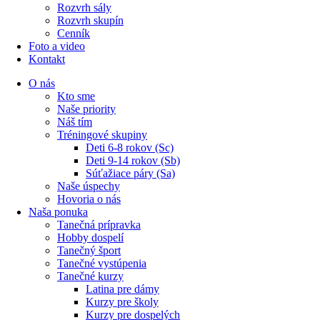
Rozvrh sály
Rozvrh skupín
Cenník
Foto a video
Kontakt
O nás
Kto sme
Naše priority
Náš tím
Tréningové skupiny
Deti 6-8 rokov (Sc)
Deti 9-14 rokov (Sb)
Súťažiace páry (Sa)
Naše úspechy
Hovoria o nás
Naša ponuka
Tanečná prípravka
Hobby dospelí
Tanečný šport
Tanečné vystúpenia
Tanečné kurzy
Latina pre dámy
Kurzy pre školy
Kurzy pre dospelých