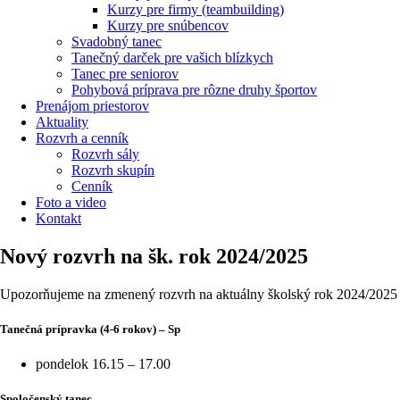
Kurzy pre firmy (teambuilding)
Kurzy pre snúbencov
Svadobný tanec
Tanečný darček pre vašich blízkych
Tanec pre seniorov
Pohybová príprava pre rôzne druhy športov
Prenájom priestorov
Aktuality
Rozvrh a cenník
Rozvrh sály
Rozvrh skupín
Cenník
Foto a video
Kontakt
Nový rozvrh na šk. rok 2024/2025
Upozorňujeme na zmenený rozvrh na aktuálny školský rok 2024/2025 
Tanečná prípravka (4-6 rokov) – Sp
pondelok 16.15 – 17.00
Spoločenský tanec