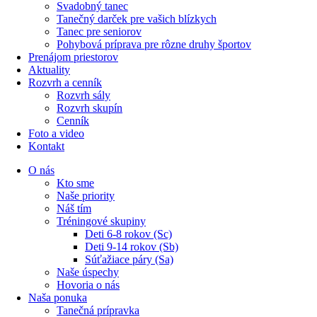
Svadobný tanec
Tanečný darček pre vašich blízkych
Tanec pre seniorov
Pohybová príprava pre rôzne druhy športov
Prenájom priestorov
Aktuality
Rozvrh a cenník
Rozvrh sály
Rozvrh skupín
Cenník
Foto a video
Kontakt
O nás
Kto sme
Naše priority
Náš tím
Tréningové skupiny
Deti 6-8 rokov (Sc)
Deti 9-14 rokov (Sb)
Súťažiace páry (Sa)
Naše úspechy
Hovoria o nás
Naša ponuka
Tanečná prípravka