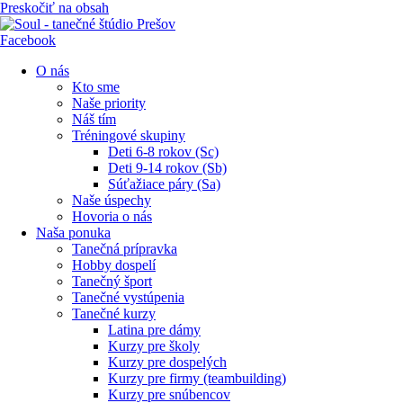
Preskočiť na obsah
Facebook
O nás
Kto sme
Naše priority
Náš tím
Tréningové skupiny
Deti 6-8 rokov (Sc)
Deti 9-14 rokov (Sb)
Súťažiace páry (Sa)
Naše úspechy
Hovoria o nás
Naša ponuka
Tanečná prípravka
Hobby dospelí
Tanečný šport
Tanečné vystúpenia
Tanečné kurzy
Latina pre dámy
Kurzy pre školy
Kurzy pre dospelých
Kurzy pre firmy (teambuilding)
Kurzy pre snúbencov