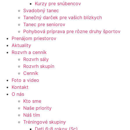
Kurzy pre snúbencov
Svadobný tanec
Tanečný darček pre vašich blízkych
Tanec pre seniorov
Pohybová príprava pre rôzne druhy športov
Prenájom priestorov
Aktuality
Rozvrh a cenník
Rozvrh sály
Rozvrh skupín
Cenník
Foto a video
Kontakt
O nás
Kto sme
Naše priority
Náš tím
Tréningové skupiny
Deti 6-8 rokov (Sc)