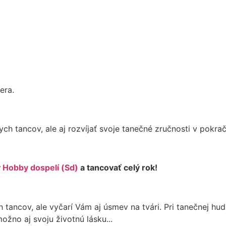
era.
h tancov, ale aj rozvíjať svoje tanečné zručnosti v pokra
y
Hobby dospelí (Sd)
a tancovať celý rok!
 tancov, ale vyčarí Vám aj úsmev na tvári. Pri tanečnej hu
možno aj svoju životnú lásku...